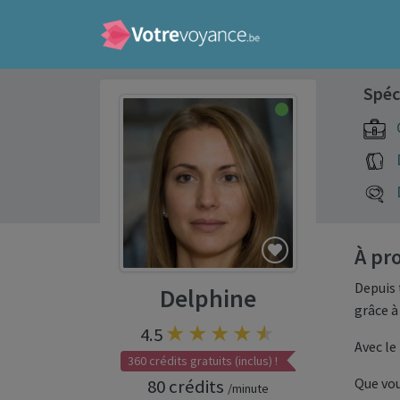
Spéc
À pr
Depuis 
Delphine
grâce à
4.5
Avec le
360 crédits gratuits (inclus) !
Que vou
80 crédits
/minute