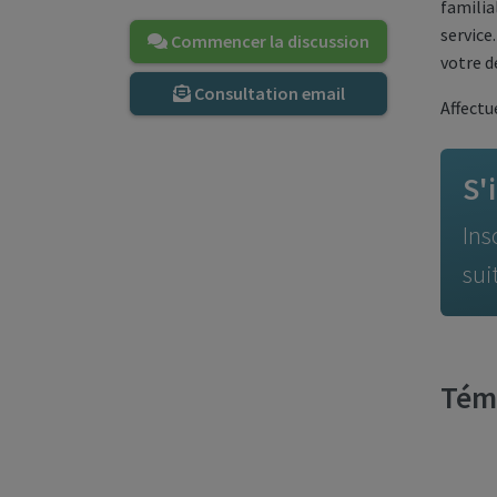
familia
service
Commencer la discussion
votre d
Consultation email
Affect
S'
Ins
sui
Témo