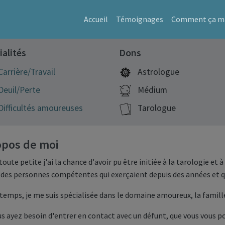
Accueil
Témoignages
Comment ça ma
ialités
Dons
Carrière/Travail
Astrologue
Deuil/Perte
Médium
Difficultés amoureuses
Tarologue
opos de moi
toute petite j'ai la chance d'avoir pu être initiée à la tarologie e
 des personnes compétentes qui exerçaient depuis des années et qui
 temps, je me suis spécialisée dans le domaine amoureux, la famille
s ayez besoin d'entrer en contact avec un défunt, que vous vous p