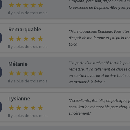
"Rapidité, précision, disponibilité, e
la personne de Delphine. Allez-y les y
Il y a plus de trois mois
Remarquable
"Merci beaucoup Delphine. Vous êtes
d'esprit de ma femme et j'ai pu la ré
Loïca"
Il y a plus de trois mois
Mélanie
"La perte d'un ami a été terrible pour
remettre. Il y a tellement de choses q
en contact avec lui et lui dire tout ce
Il y a plus de trois mois
va m'aider à le faire. "
Lysianne
"Accueillante, Gentille, empathique, 
consultation mémorable pour chaque p
sincèrement."
Il y a plus de trois mois